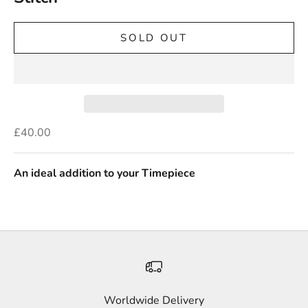
SOLD OUT
Sale price
£40.00
An ideal addition to your Timepiece
Worldwide Delivery