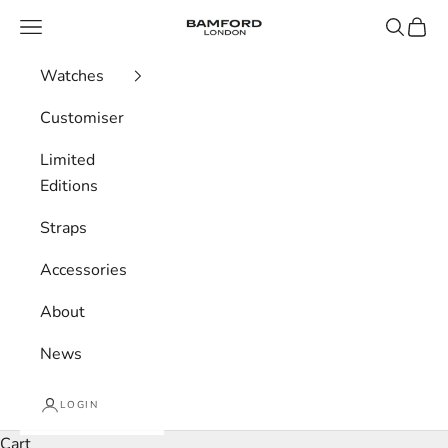
Skip to content
Bamford London
Navigation menu
Search
Cart
Watches
Customiser
Limited
Editions
Straps
Accessories
About
News
LOGIN
Cart