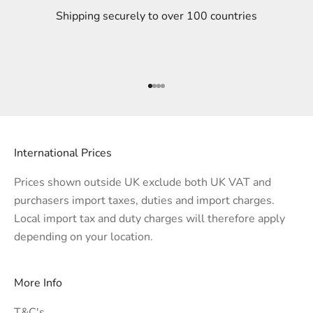
Shipping securely to over 100 countries
Go to item 1
Go to item 2
Go to item 3
Go to item 4
International Prices
Prices shown outside UK exclude both UK VAT and
purchasers import taxes, duties and import charges.
Local import tax and duty charges will therefore apply
depending on your location.
More Info
T&C's