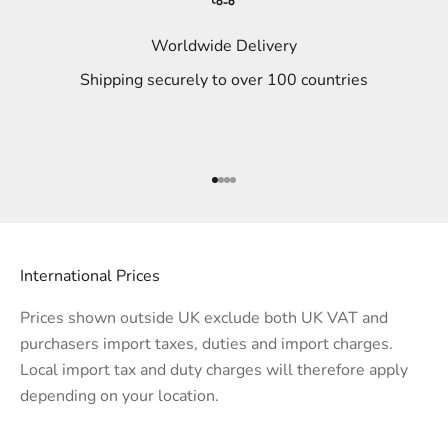
Worldwide Delivery
Shipping securely to over 100 countries
Go to item 1
Go to item 2
Go to item 3
Go to item 4
International Prices
Prices shown outside UK exclude both UK VAT and
purchasers import taxes, duties and import charges.
Local import tax and duty charges will therefore apply
depending on your location.