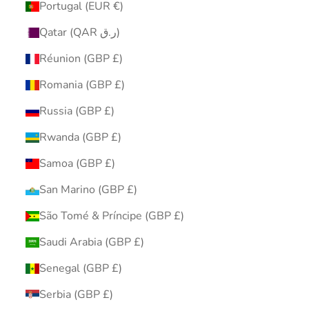
Portugal (EUR €)
Qatar (QAR ر.ق)
Réunion (GBP £)
Romania (GBP £)
Russia (GBP £)
Rwanda (GBP £)
Samoa (GBP £)
San Marino (GBP £)
São Tomé & Príncipe (GBP £)
Saudi Arabia (GBP £)
Senegal (GBP £)
Serbia (GBP £)