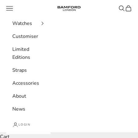
Skip to content
Bamford London
Navigation menu
Search
Cart
Watches
Customiser
Limited
Editions
Straps
Accessories
About
News
LOGIN
Cart