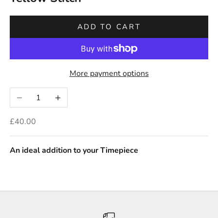
ADD TO CART
More payment options
Decrease quantity
Increase quantity
Sale price
£40.00
An ideal addition to your Timepiece